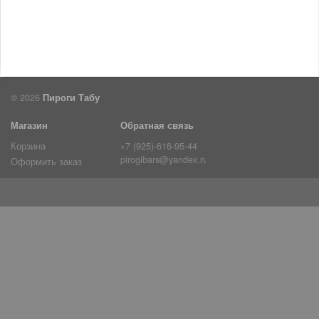
© 2026
Пироги Табу
Магазин
Обратная связь
Корзина
+7 (925)-616-95-44
pirogibars@yandex.ru
Оформить заказ