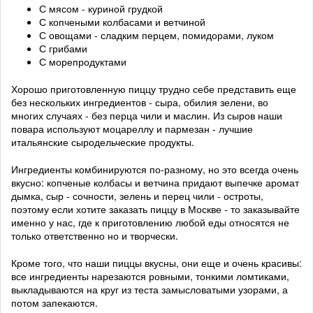
С мясом - куриной грудкой
С копчеными колбасами и ветчиной
С овощами - сладким перцем, помидорами, луком
С грибами
С морепродуктами
Хорошо приготовленную пиццу трудно себе представить еще
без нескольких ингредиентов - сыра, обилия зелени, во
многих случаях - без перца чили и маслин. Из сыров наши
повара используют моцареллу и пармезан - лучшие
итальянские сыродельческие продукты.
Ингредиенты комбинируются по-разному, но это всегда очень
вкусно: копченые колбасы и ветчина придают выпечке аромат
дымка, сыр - сочности, зелень и перец чили - остроты,
поэтому если хотите заказать пиццу в Москве - то заказывайте
именно у нас, где к приготовлению любой еды относятся не
только ответственно но и творчески.
Кроме того, что наши пиццы вкусны, они еще и очень красивы:
все ингредиенты нарезаются ровными, тонкими ломтиками,
выкладываются на круг из теста замысловатыми узорами, а
потом запекаются.