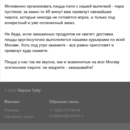
Мгновенно организовать пицца-пати с нашей выпечкой - пара
пустяков: за каких-то 45 минут вам привезут свежайшие
пироги, которые никогда не готовятся впрок, а только под
конкретный и уже оплаченный заказ.
Не беда, если заказанных продуктов не хватит: доставка
пиццы круглосуточно выполняется нашими курьерами по всей
Москве. Хоть под утро закажите - все равно приготовят и
привезут куда скажете.
Пицца у нас так же вкусна, как и знаменитые на всю Москву
осетинские пироги: не медлите - заказывайте!
© 2026
Пироги Табу
Магазин
Обратная связь
Корзина
+7 (925)-616-95-44
pirogibars@yandex.ru
Оформить заказ