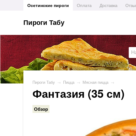
Осетинские пироги
Оплата
Доставка
Отзы
Пироги Табу
Пироги Табу
→
Пицца
→
Мясная пицца
→
Фантазия (35 см)
Обзор